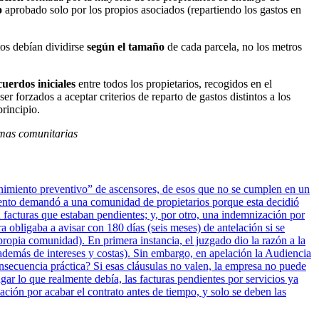
o
aprobado solo por los propios asociados (repartiendo los gastos en
os debían dividirse
según el tamaño
de cada parcela, no los metros
cuerdos iniciales
entre todos los propietarios, recogidos en el
r forzados a aceptar criterios de reparto de gastos distintos a los
rincipio.
amas comunitarias
tenimiento preventivo” de ascensores, de esos que no se cumplen en un
iento demandó a una comunidad de propietarios porque esta decidió
 facturas que estaban pendientes; y, por otro, una indemnización por
a obligaba a avisar con 180 días (seis meses) de antelación si se
ropia comunidad). En primera instancia, el juzgado dio la razón a la
además de intereses y costas). Sin embargo, en apelación la Audiencia
onsecuencia práctica? Si esas cláusulas no valen, la empresa no puede
ar lo que realmente debía, las facturas pendientes por servicios ya
ción por acabar el contrato antes de tiempo, y solo se deben las