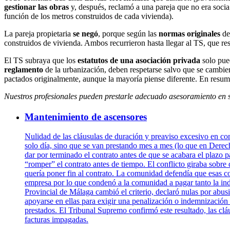
gestionar las obras
y, después, reclamó a una pareja que no era socia
función de los metros construidos de cada vivienda).
La pareja propietaria
se negó
, porque según las
normas originales
de
construidos de vivienda. Ambos recurrieron hasta llegar al TS, que res
El TS subraya que los
estatutos de una asociación privada
solo pue
reglamento
de la urbanización, deben respetarse salvo que se cambie
pactados originalmente, aunque la mayoría piense diferente. En resume
Nuestros profesionales pueden prestarle adecuado asesoramiento en s
Mantenimiento de ascensores
Nulidad de las cláusulas de duración y preaviso excesivo en co
solo día, sino que se van prestando mes a mes (lo que en Dere
dar por terminado el contrato antes de que se acabara el plazo 
“romper” el contrato antes de tiempo. El conflicto giraba sobre 
quería poner fin al contrato. La comunidad defendía que esas co
empresa por lo que condenó a la comunidad a pagar tanto la ind
Provincial de Málaga cambió el criterio, declaró nulas por abus
apoyarse en ellas para exigir una penalización o indemnización 
prestados. El Tribunal Supremo confirmó este resultado, las clá
facturas impagadas.