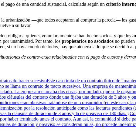
 el pago de una cantidad sustancial, calculada según un
criterio intern
 la urbanización —que todos aceptaron al comprar la parcela— los gast
uelve a su favor.
den obligar a quienes voluntariamente se han hecho socios, y que los
a
n por unanimidad. Por tanto, los
propietarios no asociados
no pueden se
n, si no hay acuerdo de todos, hay que atenerse a lo que se decidió al p
ituaciones de controversia relacionadas con el pago de cuotas y derr
ntratos de tracto sucesivoEste caso trata de un contrato típico de “man
cho se llama un contrato de tracto sucesivo). Una empresa de mantenim
pactado. La empresa reclamaba dos cosas, por un lado, que se le pagaran
dos cláusulas del contrato donde una fijaba una duración de 3 años y otr
ndiciones eran abusivas tratándose de un consumidor (en este caso, la p
emnización por la resolución anticipada como las facturas pendientes (
ivas la cláusula de duración de 3 años y la de preaviso de 180 días. ¿C
por haber terminado antes el contrato. Aun así, la comunidad sí debe pag
usulas de duración y preaviso se consideran nulas, no procede indemniza