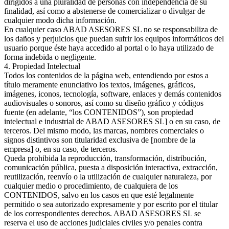
dirigidos a una pluralidad de personas con independencia de su
finalidad, así como a abstenerse de comercializar o divulgar de
cualquier modo dicha información.
En cualquier caso ABAD ASESORES SL no se responsabiliza de
los daños y perjuicios que puedan sufrir los equipos informáticos del
usuario porque éste haya accedido al portal o lo haya utilizado de
forma indebida o negligente.
4. Propiedad Intelectual
Todos los contenidos de la página web, entendiendo por estos a
título meramente enunciativo los textos, imágenes, gráficos,
imágenes, iconos, tecnología, software, enlaces y demás contenidos
audiovisuales o sonoros, así como su diseño gráfico y códigos
fuente (en adelante, “los CONTENIDOS”), son propiedad
intelectual e industrial de ABAD ASESORES SL] o en su caso, de
terceros. Del mismo modo, las marcas, nombres comerciales o
signos distintivos son titularidad exclusiva de [nombre de la
empresa] o, en su caso, de terceros.
Queda prohibida la reproducción, transformación, distribución,
comunicación pública, puesta a disposición interactiva, extracción,
reutilización, reenvío o la utilización de cualquier naturaleza, por
cualquier medio o procedimiento, de cualquiera de los
CONTENIDOS, salvo en los casos en que esté legalmente
permitido o sea autorizado expresamente y por escrito por el titular
de los correspondientes derechos. ABAD ASESORES SL se
reserva el uso de acciones judiciales civiles y/o penales contra