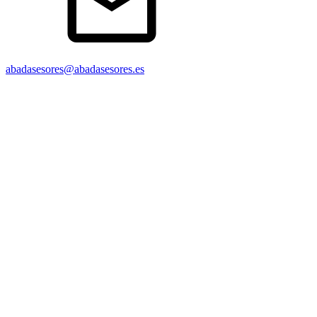
abadasesores@abadasesores.es