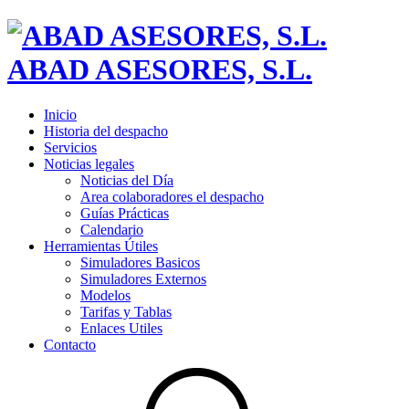
ABAD ASESORES, S.L.
Inicio
Historia del despacho
Servicios
Noticias legales
Noticias del Día
Area colaboradores el despacho
Guías Prácticas
Calendario
Herramientas Útiles
Simuladores Basicos
Simuladores Externos
Modelos
Tarifas y Tablas
Enlaces Utiles
Contacto