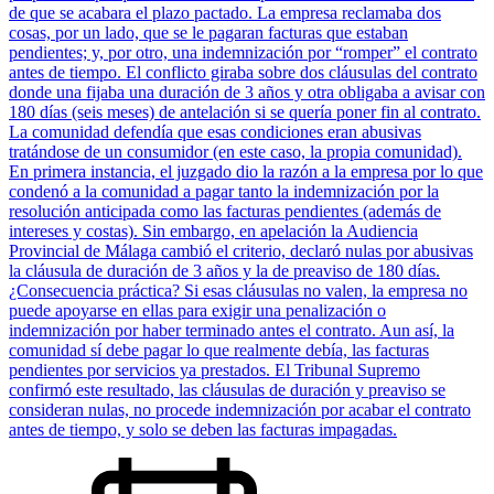
de que se acabara el plazo pactado. La empresa reclamaba dos
cosas, por un lado, que se le pagaran facturas que estaban
pendientes; y, por otro, una indemnización por “romper” el contrato
antes de tiempo. El conflicto giraba sobre dos cláusulas del contrato
donde una fijaba una duración de 3 años y otra obligaba a avisar con
180 días (seis meses) de antelación si se quería poner fin al contrato.
La comunidad defendía que esas condiciones eran abusivas
tratándose de un consumidor (en este caso, la propia comunidad).
En primera instancia, el juzgado dio la razón a la empresa por lo que
condenó a la comunidad a pagar tanto la indemnización por la
resolución anticipada como las facturas pendientes (además de
intereses y costas). Sin embargo, en apelación la Audiencia
Provincial de Málaga cambió el criterio, declaró nulas por abusivas
la cláusula de duración de 3 años y la de preaviso de 180 días.
¿Consecuencia práctica? Si esas cláusulas no valen, la empresa no
puede apoyarse en ellas para exigir una penalización o
indemnización por haber terminado antes el contrato. Aun así, la
comunidad sí debe pagar lo que realmente debía, las facturas
pendientes por servicios ya prestados. El Tribunal Supremo
confirmó este resultado, las cláusulas de duración y preaviso se
consideran nulas, no procede indemnización por acabar el contrato
antes de tiempo, y solo se deben las facturas impagadas.