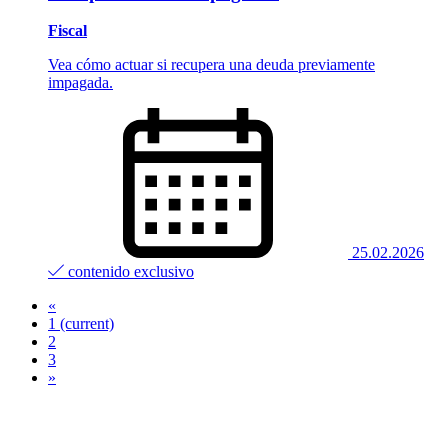
Fiscal
Vea cómo actuar si recupera una deuda previamente
impagada.
25.02.2026
contenido exclusivo
«
1
(current)
2
3
»